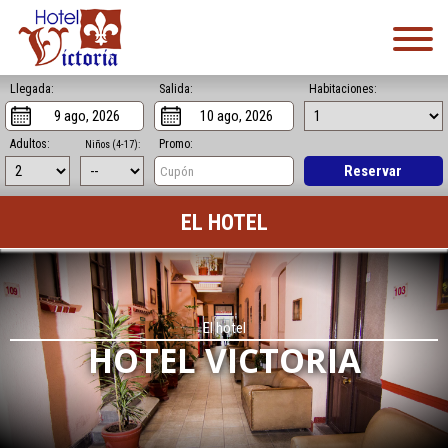
Llegada:
Salida:
Habitaciones:
Adultos:
Promo:
Niños (4-17):
Reservar
EL HOTEL
El hotel
HOTEL VICTORIA