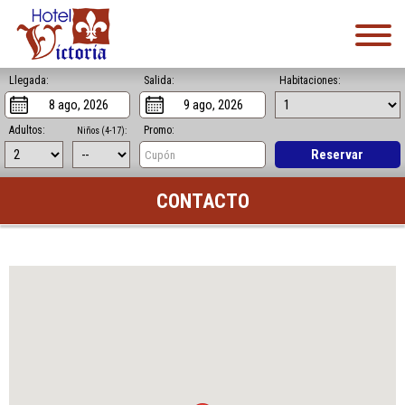
Llegada:
Salida:
Habitaciones:
Adultos:
Promo:
Niños (4-17):
Reservar
CONTACTO